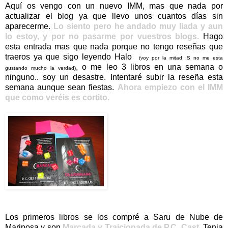
Aquí os vengo con un nuevo IMM, mas que nada por
actualizar el blog ya que llevo unos cuantos días sin
aparecerme.
Lo siento pero he andado muy liada y aun
lo estoy, y por no pasarme por vuestros blogs.
Hago
esta entrada mas que nada porque no tengo reseñas que
traeros ya que sigo leyendo Halo
(voy por la mitad :S no me esta
, o me leo 3 libros en una semana o
gustando mucho la verdad)
ninguno.. soy un desastre. Intentaré subir la reseña esta
semana aunque sean fiestas.
Ahora empiezo con el IMM
que como veréis es cortito.
Los primeros libros se los compré a Saru de Nube de
Mariposa y son
Marcada y Traicionada de P.C. Cast
.
Tenia