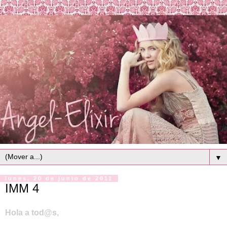
▼
lunes, 20 de junio de 2011
IMM 4
Hola a tod@s,