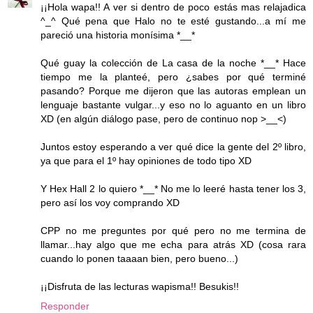
¡¡Hola wapa!! A ver si dentro de poco estás mas relajadica
^_^ Qué pena que Halo no te esté gustando...a mí me
pareció una historia monísima *__*
Qué guay la colección de La casa de la noche *__* Hace
tiempo me la planteé, pero ¿sabes por qué terminé
pasando? Porque me dijeron que las autoras emplean un
lenguaje bastante vulgar...y eso no lo aguanto en un libro
XD (en algún diálogo pase, pero de continuo nop >__<)
Juntos estoy esperando a ver qué dice la gente del 2º libro,
ya que para el 1º hay opiniones de todo tipo XD
Y Hex Hall 2 lo quiero *__* No me lo leeré hasta tener los 3,
pero así los voy comprando XD
CPP no me preguntes por qué pero no me termina de
llamar...hay algo que me echa para atrás XD (cosa rara
cuando lo ponen taaaan bien, pero bueno...)
¡¡Disfruta de las lecturas wapisma!! Besukis!!
Responder