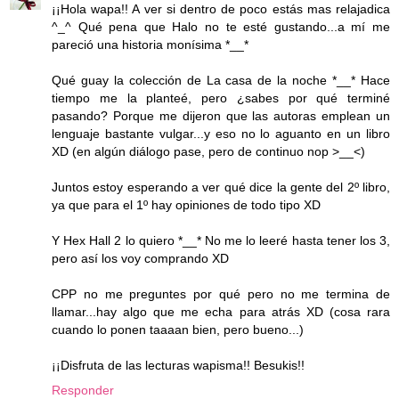
¡¡Hola wapa!! A ver si dentro de poco estás mas relajadica
^_^ Qué pena que Halo no te esté gustando...a mí me
pareció una historia monísima *__*
Qué guay la colección de La casa de la noche *__* Hace
tiempo me la planteé, pero ¿sabes por qué terminé
pasando? Porque me dijeron que las autoras emplean un
lenguaje bastante vulgar...y eso no lo aguanto en un libro
XD (en algún diálogo pase, pero de continuo nop >__<)
Juntos estoy esperando a ver qué dice la gente del 2º libro,
ya que para el 1º hay opiniones de todo tipo XD
Y Hex Hall 2 lo quiero *__* No me lo leeré hasta tener los 3,
pero así los voy comprando XD
CPP no me preguntes por qué pero no me termina de
llamar...hay algo que me echa para atrás XD (cosa rara
cuando lo ponen taaaan bien, pero bueno...)
¡¡Disfruta de las lecturas wapisma!! Besukis!!
Responder