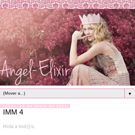
▼
lunes, 20 de junio de 2011
IMM 4
Hola a tod@s,