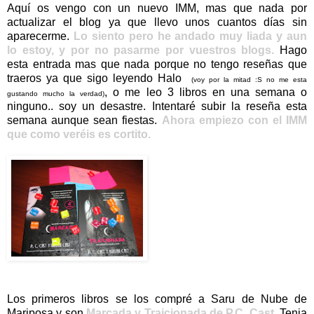
Aquí os vengo con un nuevo IMM, mas que nada por
actualizar el blog ya que llevo unos cuantos días sin
aparecerme.
Lo siento pero he andado muy liada y aun
lo estoy, y por no pasarme por vuestros blogs.
Hago
esta entrada mas que nada porque no tengo reseñas que
traeros ya que sigo leyendo Halo
(voy por la mitad :S no me esta
, o me leo 3 libros en una semana o
gustando mucho la verdad)
ninguno.. soy un desastre. Intentaré subir la reseña esta
semana aunque sean fiestas.
Ahora empiezo con el IMM
que como veréis es cortito.
Los primeros libros se los compré a Saru de Nube de
Mariposa y son
Marcada y Traicionada de P.C. Cast
.
Tenia